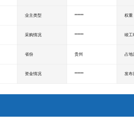
业主类型
******
权重
采购情况
******
竣工
省份
贵州
占地
资金情况
******
发布