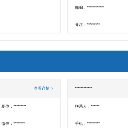
邮编：************
备注：*********
查看详情 >
************
职位：*********
联系人：******
微信：********
手机：*********