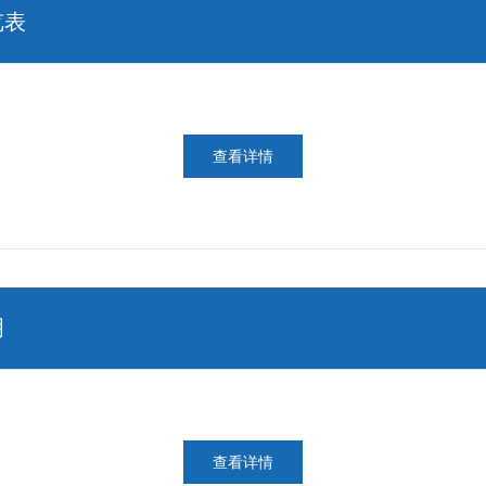
览表
查看详情
明
查看详情