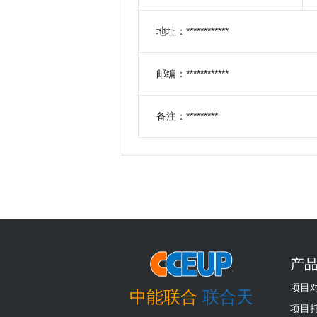
地址：************
邮编：************
备注：*********
产
项目
中能联合
联合天
项目