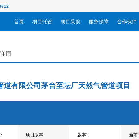
8612
首页
项目托管
项目采购
服务保障
合作伙伴
详情
管道有限公司茅台至坛厂天然气管道项目
7
项目版本
版本1
当前