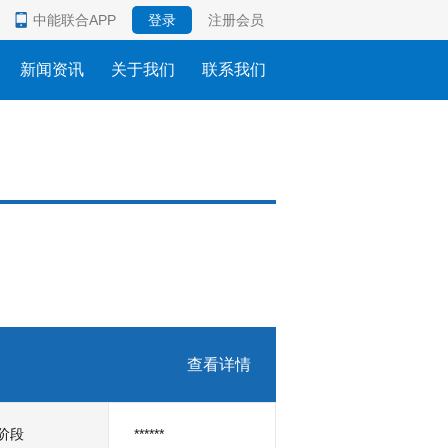
中能联合APP
登录
注册会员
新闻资讯
关于我们
联系我们
查看详情
阶段
******