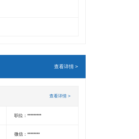
查看详情 >
查看详情 >
职位：*********
微信：********