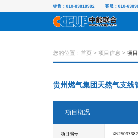
销售：010-83818982
客服：010-6389
您的位置：
首页
>
项目信息
>
项目
贵州燃气集团天然气支线
项目概况
项目编号
XN25037382