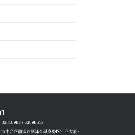
们
3818982 / 63898612
京市丰台区丽泽路丽泽金融商务区汇亚大厦7